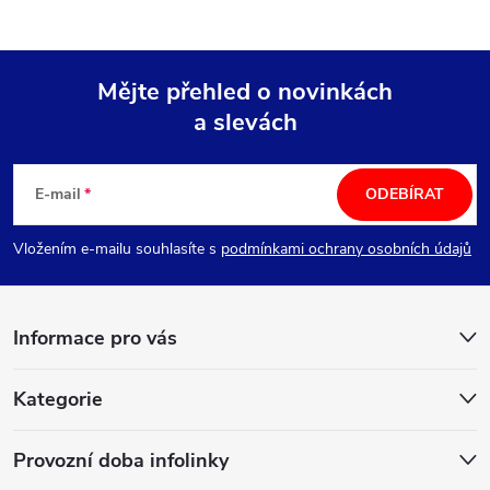
Mějte přehled o novinkách
a slevách
Z
á
E-mail
ODEBÍRAT
p
Vložením e-mailu souhlasíte s
podmínkami ochrany osobních údajů
a
Informace pro vás
t
í
Kategorie
Provozní doba infolinky