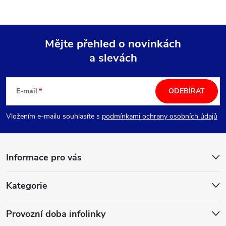
Mějte přehled o novinkách
a slevách
Z
á
E-mail
ODEBÍRAT
p
Vložením e-mailu souhlasíte s
podmínkami ochrany osobních údajů
a
Informace pro vás
t
í
Kategorie
Provozní doba infolinky