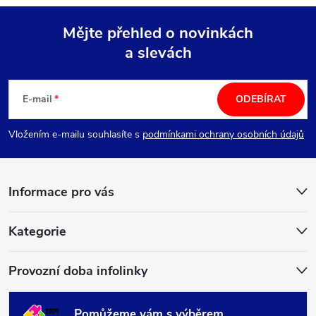
Mějte přehled o novinkách
a slevách
Z
á
E-mail
ODEBÍRAT
p
Vložením e-mailu souhlasíte s
podmínkami ochrany osobních údajů
a
Informace pro vás
t
í
Kategorie
Provozní doba infolinky
Pomůžeme vám s výběrem