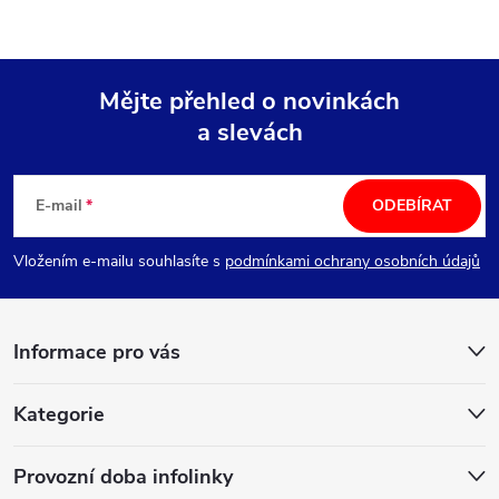
Mějte přehled o novinkách
a slevách
Z
á
E-mail
ODEBÍRAT
p
Vložením e-mailu souhlasíte s
podmínkami ochrany osobních údajů
a
Informace pro vás
t
í
Kategorie
Provozní doba infolinky