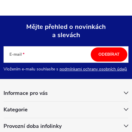
Mějte přehled o novinkách
a slevách
Z
á
E-mail
ODEBÍRAT
p
Vložením e-mailu souhlasíte s
podmínkami ochrany osobních údajů
a
Informace pro vás
t
í
Kategorie
Provozní doba infolinky